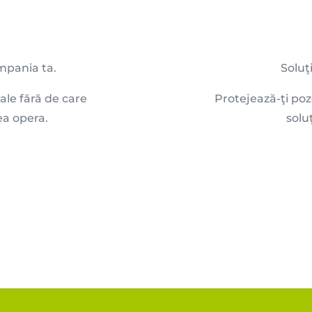
mpania ta.
Soluţ
ale fără de care
Protejează-ţi po
ea opera.
soluţ