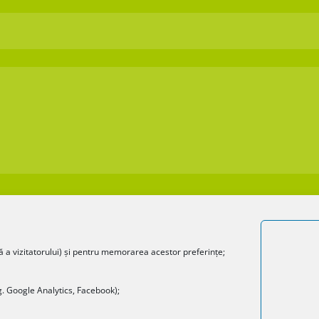
Politica de confidențialitate
ă a vizitatorului) și pentru memorarea acestor preferințe;
g. Google Analytics, Facebook);