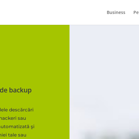
Business
Pe
ă de backup
lele descărcări
 hackeri sau
 automatizată şi
iei tale sau